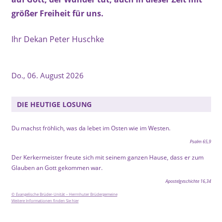
größer Freiheit für uns.
Ihr Dekan Peter Huschke
Do., 06. August 2026
DIE HEUTIGE LOSUNG
Du machst fröhlich, was da lebet im Osten wie im Westen.
Psalm 65,9
Der Kerkermeister freute sich mit seinem ganzen Hause, dass er zum
Glauben an Gott gekommen war.
Apostelgeschichte 16,34
© Evangelische Brüder-Unität – Herrnhuter Brüdergemeine
Weitere Informationen finden Sie hier