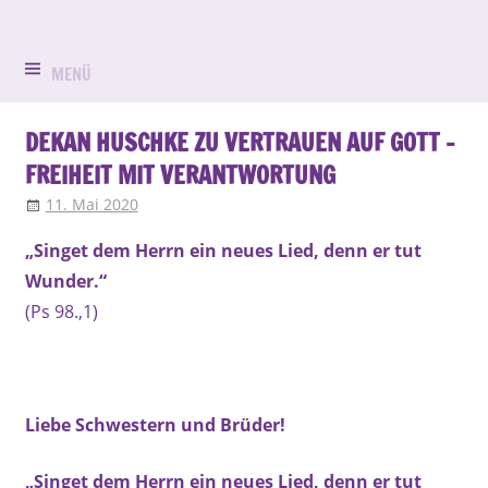
Zum
Evangelisch
Evang.-
Inhalt
in
springen
MENÜ
Luth.
Bruck
Kirchengemein
DEKAN HUSCHKE ZU VERTRAUEN AUF GOTT –
FREIHEIT MIT VERANTWORTUNG
St.
11. Mai 2020
Klaus Waldmann
Andacht
Peter
„Singet dem Herrn ein neues Lied, denn er tut
und
Wunder.“
(Ps 98.,1)
Paul
Erlangen-
Bruck
Liebe Schwestern und Brüder!
„Singet dem Herrn ein neues Lied, denn er tut