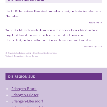
Der HERR hat seinen Thron im Himmel errichtet, und sein Reich herrscht
über alles.
Psalm 103,19
Wenn der Menschensohn kommen wird in seiner Herrlichkeit und alle
Engel mit ihm, dann wird er sich setzen auf den Thron seiner
Herrlichkeit, und alle Völker werden vor ihm versammelt werden.
Matthäus 25,31-32
© Evangelische Brüder-Unität – Herrnhuter Brüdergemeine
Weitere Informationen finden Sie hier
DIE REGION SÜD
Erlangen-Bruck
Erlangen-Erlöser
Erlangen-Eltersdorf