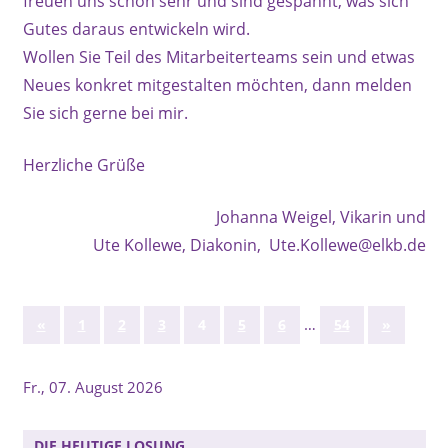
freuen uns schon sehr und sind gespannt, was sich
Gutes daraus entwickeln wird.
Wollen Sie Teil des Mitarbeiterteams sein und etwas
Neues konkret mitgestalten möchten, dann melden
Sie sich gerne bei mir.
Herzliche Grüße
Johanna Weigel, Vikarin und
Ute Kollewe, Diakonin, Ute.Kollewe@elkb.de
Seitennummerierung
Vorherige
…
Nächste
«
1
2
3
4
5
6
54
»
Beiträge
Beiträge
der
Fr., 07. August 2026
Beiträge
DIE HEUTIGE LOSUNG