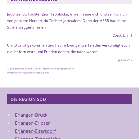
Jauchze, du Tochter Zion! Frohlocke, Israel! Freue dich und sei fröhlich
von ganzem Herzen, du Tochter Jerusalem! Denn der HERR hat deine
Strafe weggenommen.
Zefanja 3,14-15
Christus ist gekommen und hat im Evangelium Frieden verkündigt euch,
die ihr fern wart, und Frieden denen, die nahe waren.
Epheser 2,17
© Evangelische Brüder-Unität – Herrnhuter Brüdergemeine
Weitere Informationen finden Sie hier
DIE REGION SÜD
Erlangen-Bruck
Erlangen-Erlöser
Erlangen-Eltersdorf