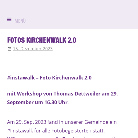
Zum
Evangelisch
Evang.-
Inhalt
in
springen
MENÜ
Luth.
Bruck
Kirchengemein
FOTOS KIRCHENWALK 2.0
15. Dezember 2023
Klaus Waldmann
Allgemein
,
Bilderstecken
St.
Peter
#instawalk – Foto Kirchenwalk 2.0
und
Paul
mit Workshop von Thomas Dettweiler am 29.
September um 16.30 Uhr
.
Erlangen-
Bruck
Am 29. Sep. 2023 fand in unserer Gemeinde ein
#Iinstawalk für alle Fotobegeisterten statt.