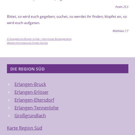
Psalm 25,5
Bittet, so wird euch gegeben; suchet, so werdet ihr finden; klopfet an, so
wird euch aufgetan.
Matthäus 7,7
© Evangelische Brüder-Unität – Herrnhuter Brüdergemeine
Weitere Informationen finden Sie hier
DIE REGION SÜD
Erlangen-Bruck
Erlangen-Erlöser
Erlangen-Eltersdorf
Erlangen-Tennenlohe
Großgründlach
Karte Region Süd