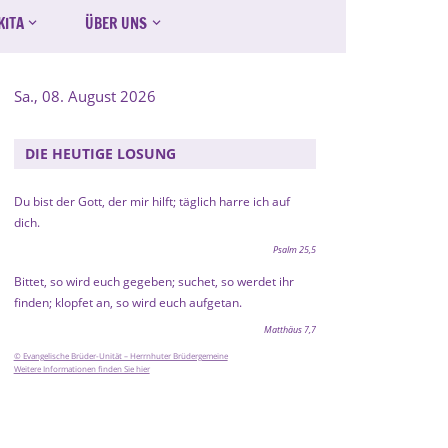
KITA
ÜBER UNS
Sa., 08. August 2026
DIE HEUTIGE LOSUNG
Du bist der Gott, der mir hilft; täglich harre ich auf
dich.
Psalm 25,5
Bittet, so wird euch gegeben; suchet, so werdet ihr
finden; klopfet an, so wird euch aufgetan.
Matthäus 7,7
© Evangelische Brüder-Unität – Herrnhuter Brüdergemeine
Weitere Informationen finden Sie hier