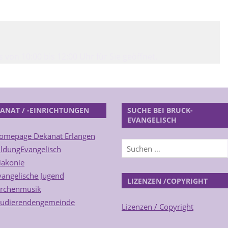
von 10:00 bis 12:00 Uhr für Sie geöffnet.
ANAT / -EINRICHTUNGEN
SUCHE BEI BRUCK-
EVANGELISCH
omepage Dekanat Erlangen
ildungEvangelisch
iakonie
vangelische Jugend
LIZENZEN /COPYRIGHT
irchenmusik
tudierendengemeinde
Lizenzen / Copyright