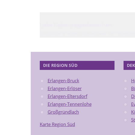
Liebe Gabentreppenbesucher!
Die Gabentreppe ist nach wie vor montags 
DIE REGION SÜD
DEK
Erlangen-Bruck
H
Erlangen-Erlöser
B
Erlangen-Eltersdorf
D
Erlangen-Tennenlohe
E
Großgründlach
K
S
Karte Region Süd