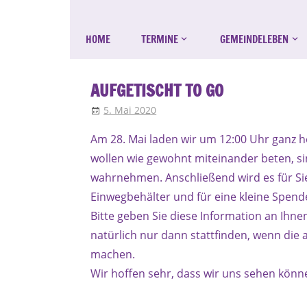
Evangelisch
Zum
Evang.-
in
Inhalt
HOME
TERMINE
GEMEINDELEBEN
Luth.
Bruck
springen
Kirchengemeinde
AUFGETISCHT TO GO
St.
5. Mai 2020
Klaus Waldmann
Aktuell
,
Aufgetischt
,
Diakon
Peter
Am 28. Mai laden wir um 12:00 Uhr ganz he
wollen wie gewohnt miteinander beten, si
und
wahrnehmen. Anschließend wird es für Sie
Paul
Einwegbehälter und für eine kleine Spen
Bitte geben Sie diese Information an Ihne
Erlangen-
natürlich nur dann stattfinden, wenn di
Bruck
machen.
Wir hoffen sehr, dass wir uns sehen könne