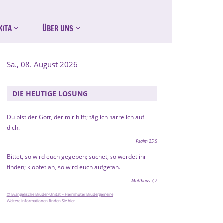
KITA
ÜBER UNS
Sa., 08. August 2026
DIE HEUTIGE LOSUNG
Du bist der Gott, der mir hilft; täglich harre ich auf
dich.
Psalm 25,5
Bittet, so wird euch gegeben; suchet, so werdet ihr
finden; klopfet an, so wird euch aufgetan.
Matthäus 7,7
© Evangelische Brüder-Unität – Herrnhuter Brüdergemeine
Weitere Informationen finden Sie hier