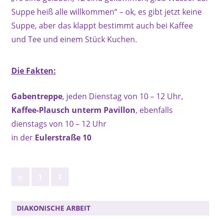
Suppe heiß alle willkommen“ – ok, es gibt jetzt keine
Suppe, aber das klappt bestimmt auch bei Kaffee
und Tee und einem Stück Kuchen.
Die Fakten:
Gabentreppe
, jeden Dienstag von 10 – 12 Uhr,
Kaffee-Plausch unterm Pavillon
, ebenfalls
dienstags von 10 – 12 Uhr
in der
Eulerstraße 10
Seitennummerierung
Vorherige
«
1
2
Beiträge
der
DIAKONISCHE ARBEIT
Beiträge