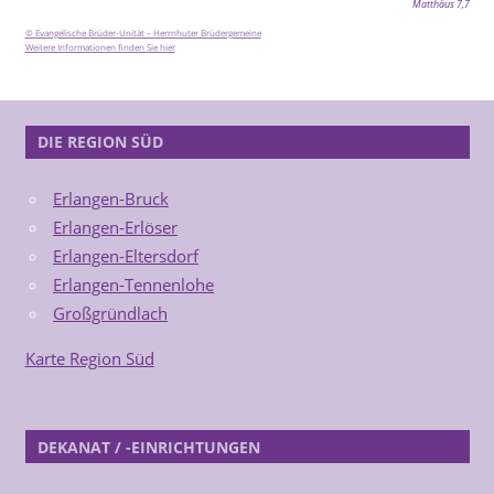
Matthäus 7,7
© Evangelische Brüder-Unität – Herrnhuter Brüdergemeine
Weitere Informationen finden Sie hier
DIE REGION SÜD
Erlangen-Bruck
Erlangen-Erlöser
Erlangen-Eltersdorf
Erlangen-Tennenlohe
Großgründlach
Karte Region Süd
DEKANAT / -EINRICHTUNGEN