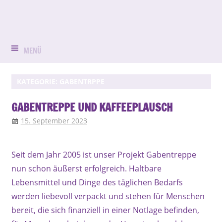
Zum
Evangelisch
Evang.-
Inhalt
in
springen
Luth.
Bruck
MENÜ
Kirchengemein
KATEGORIE:
GABENTRPPE
St.
GABENTREPPE UND KAFFEEPLAUSCH
Peter
15. September 2023
Jolanda Klar
Aktuell
,
Diakonie
,
Gabentrppe
und
Paul
Seit dem Jahr 2005 ist unser Projekt Gabentreppe
nun schon äußerst erfolgreich. Haltbare
Erlangen-
Lebensmittel und Dinge des täglichen Bedarfs
Bruck
werden liebevoll verpackt und stehen für Menschen
bereit, die sich finanziell in einer Notlage befinden,