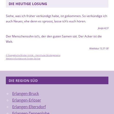
DIE HEUTIGE LOSUNG
Siehe, was ich früher verkündigt habe, ist gekommen. So verkündige ich
auch Neues; ehe denn es sprosst, lasse ich’s euch hören.
Jesaja 42,9
Der Menschensohn ist’s, der den guten Samen sät. Der Acker ist die
Welt.
Matthäus 13,37-38
© Evangelische Brüder-Unität – Herrnhuter Brüdergemeine
Weitere Informationen finden Sie hier
DIE REGION SÜD
Erlangen-Bruck
Erlangen-Erlöser
Erlangen-Eltersdorf
Erlangen-Tennenlohe