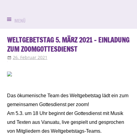
Zum
Evangelisch
Evang.-
Inhalt
in
springen
MENÜ
Luth.
Bruck
Kirchengemein
WELTGEBETSTAG 5. MÄRZ 2021 – EINLADUNG
ZUM ZOOMGOTTESDIENST
St.
26. Februar 2021
Klaus Waldmann
Gottesdienst
,
Termin-Veranstaltung
ddh
Peter
und
Paul
Das ökumenische Team des Weltgebetstag lädt ein zum
gemeinsamen Gottesdienst per zoom!
Erlangen-
Am 5.3. um 18 Uhr beginnt der Gottesdienst mit Musik
Bruck
und Texten aus Vanuatu, live gespielt und gesprochen
von Mitgliedern des Weltgebetstags-Teams.