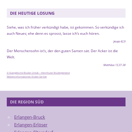
DIE HEUTIGE LOSUNG
Siehe, was ich früher verkündigt habe, ist gekommen. So verkündige ich
auch Neues; ehe denn es sprosst, lasse ich’s euch hören.
Jesaja 42,9
Der Menschensohn ist’s, der den guten Samen sät. Der Acker ist die
Welt.
Matthäus 13,37-38
© Evangelische Brüder-Unität – Herrnhuter Brüdergemeine
Weitere Informationen finden Sie hier
DIE REGION SÜD
Erlangen-Bruck
Erlangen-Erlöser