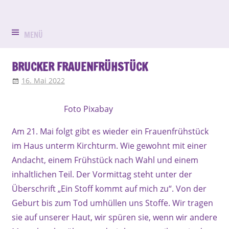
Zum
Evangelisch
Evang.-
Inhalt
in
springen
MENÜ
Luth.
Bruck
Kirchengemein
BRUCKER FRAUENFRÜHSTÜCK
16. Mai 2022
Jolanda Klar
Aktuell
,
Frauenfrühstück
,
Gemeindeleben
St.
Foto Pixabay
Peter
Am 21. Mai folgt gibt es wieder ein Frauenfrühstück
und
im Haus unterm Kirchturm. Wie gewohnt mit einer
Paul
Andacht, einem Frühstück nach Wahl und einem
inhaltlichen Teil. Der Vormittag steht unter der
Erlangen-
Überschrift „Ein Stoff kommt auf mich zu“. Von der
Bruck
Geburt bis zum Tod umhüllen uns Stoffe. Wir tragen
sie auf unserer Haut, wir spüren sie, wenn wir andere