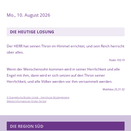
Mo., 10. August 2026
DIE HEUTIGE LOSUNG
Der HERR hat seinen Thron im Himmel errichtet, und sein Reich herrscht
über alles.
Psalm 103,19
Wenn der Menschensohn kommen wird in seiner Herrlichkeit und alle
Engel mit ihm, dann wird er sich setzen auf den Thron seiner
Herrlichkeit, und alle Völker werden vor ihm versammelt werden.
Matthäus 25,31-32
© Evangelische Brüder-Unität – Herrnhuter Brüdergemeine
Weitere Informationen finden Sie hier
DIE REGION SÜD