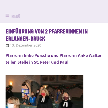
Zum
Evangelisch
Evang.-
Inhalt
in
springen
MENÜ
Luth.
Bruck
Kirchengemein
EINFÜHRUNG VON 2 PFARRERINNEN IN
ERLANGEN-BRUCK
St.
13. Dezember 2020
Klaus Waldmann
Aktuell
,
Gemeindeleben
,
Ueber-uns
Peter
Pfarrerin Imke Pursche und Pfarrerin Anke Walter
und
teilen Stelle in St. Peter und Paul
Paul
Erlangen-
Bruck