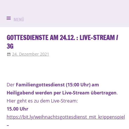
Zum
Evangelisch
Evang.-
Inhalt
in
springen
MENÜ
Luth.
Bruck
Kirchengemein
GOTTESDIENSTE AM 24.12. : LIVE-STREAM /
3G
St.
24. Dezember 2021
Ruth Ermler
Aktuell
,
Allgemein
,
Gottesdienst
,
Kinder und Familie
,
Termin-
Peter
Veranstaltung
und
Der
Familiengottesdienst (15:00 Uhr) am
Paul
Heiligabend werden per Live-Stream übertragen
.
Erlangen-
Hier geht es zu dem Live-Stream:
15.00 Uhr
Bruck
https://bit.ly/weihnachtsgottesdienst_mit_krippenspiel
–