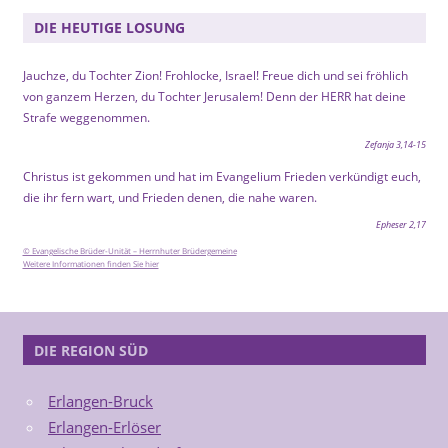
DIE HEUTIGE LOSUNG
Jauchze, du Tochter Zion! Frohlocke, Israel! Freue dich und sei fröhlich
von ganzem Herzen, du Tochter Jerusalem! Denn der HERR hat deine
Strafe weggenommen.
Zefanja 3,14-15
Christus ist gekommen und hat im Evangelium Frieden verkündigt euch,
die ihr fern wart, und Frieden denen, die nahe waren.
Epheser 2,17
© Evangelische Brüder-Unität – Herrnhuter Brüdergemeine
Weitere Informationen finden Sie hier
DIE REGION SÜD
Erlangen-Bruck
Erlangen-Erlöser