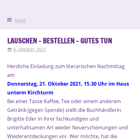
Zum
Evangelisch
Evang.-
Inhalt
in
springen
MENÜ
Luth.
Bruck
Kirchengemein
LAUSCHEN – BESTELLEN – GUTES TUN
8. Oktober 2021
Jolanda Klar
Aktuell
,
Allgemein
,
Gemeindeleben
St.
Herzliche Einladung zum literarischen Nachmittag
Peter
am
und
Donnerstag, 21. Oktober 2021, 15.30 Uhr im Haus
unterm Kirchturm
Paul
Bei einer Tasse Kaffee, Tee oder einem anderem
Erlangen-
Getränk (gegen Spende) stellt die Buchhändlerin
Brigitte Eder in ihrer fachkundigen und
Bruck
unterhaltsamen Art wieder Neuerscheinungen und
Wiederentdeckungen vor. Wer möchte, hat die