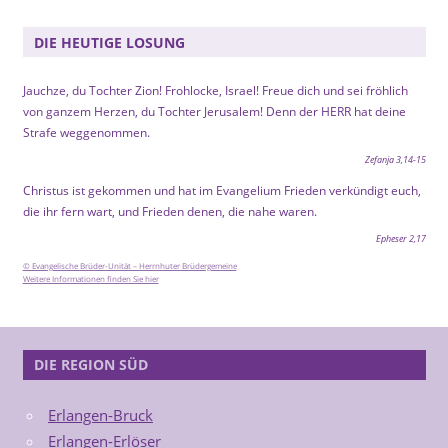
DIE HEUTIGE LOSUNG
Jauchze, du Tochter Zion! Frohlocke, Israel! Freue dich und sei fröhlich
von ganzem Herzen, du Tochter Jerusalem! Denn der HERR hat deine
Strafe weggenommen.
Zefanja 3,14-15
Christus ist gekommen und hat im Evangelium Frieden verkündigt euch,
die ihr fern wart, und Frieden denen, die nahe waren.
Epheser 2,17
© Evangelische Brüder-Unität – Herrnhuter Brüdergemeine
Weitere Informationen finden Sie hier
DIE REGION SÜD
Erlangen-Bruck
Erlangen-Erlöser