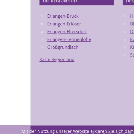
DIE REGION SÜD
DEK
Erlangen-Bruck
H
Erlangen-Erlöser
B
Erlangen-Eltersdorf
D
Erlangen-Tennenlohe
E
Großgründlach
K
S
Karte Region Süd
Mit der Nutzung unserer Website erklären Sie sich dam
copyright (c) 2020-2023, Evangeli