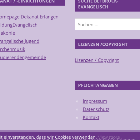
ANAT / -EINRICHTUNGEN
SUCHE BEI BRUCK-
EVANGELISCH
omepage Dekanat Erlangen
ildungEvangelisch
iakonie
vangelische Jugend
LIZENZEN /COPYRIGHT
irchenmusik
tudierendengemeinde
Lizenzen / Copyright
PFLICHTANGABEN
Impressum
Datenschutz
Kontakt
it einverstanden, dass wir Cookies verwenden.
View more
sch-Lutherische Kirchengemeinde Erlangen Bruck, 91056 Erlangen -