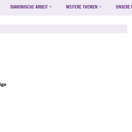
DIAKONISCHE ARBEIT
WEITERE THEMEN
UNSERE 
indeleben
,
Senioren
,
Seniorenkreis
,
Termin-Veranstaltung