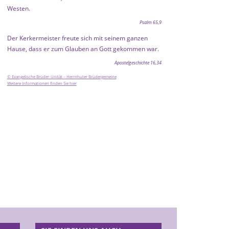
Westen.
Psalm 65,9
Der Kerkermeister freute sich mit seinem ganzen
Hause, dass er zum Glauben an Gott gekommen war.
Apostelgeschichte 16,34
© Evangelische Brüder-Unität – Herrnhuter Brüdergemeine
Weitere Informationen finden Sie hier