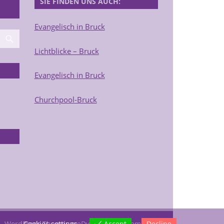
SIE FINDEN UNS AUCH:
Evangelisch in Bruck
Lichtblicke – Bruck
Evangelisch in Bruck
Churchpool-Bruck
Cookies settings
Accept
Decline
--
WordPress Theme: zeeDynamic by ThemeZee.