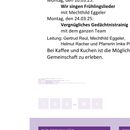
Herzliche Einladung zum
Seniorenkreis St. Peter und Paul
Im Haus unterm Kirchturm
Jeweils um 14.30 Uhr
Montag, den 10.02.25:
Wildbienen und Hornissen, wichtige Insekten für unsre Umwelt
mit Helmut Klier
Montag, den 24.02.25:
Josef und sein Weg mit Gott
mit Günther Ilgenfritz
Montag, den 10.03.25:
Wir singen Frühlingslieder
mit Mechthild Eggeler
Montag, den 24.03.25:
Vergnügliches Gedächtnistrainig
mit dem ganzen Team Leitung: Gertrud Reul, Mechthild Eggeler, Helmut Racher und Pfarrerin Imke Pursche
Bei Kaffee und Kuchen ist die Möglichkeit, Gemeinschaft zu erleben.
Seitennummerierung
…
Nächste
1
2
3
36
»
Beiträge
der
Beiträge